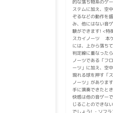
的な落ち物系のゲ
ステムに加え、空
ぞるなどの動作を
み、他にはない音
験ができます! <特徴
スカイノーツ 本
には、上から落ち
判定線に重なった
ノーツである「フ
ーツ」に加え、空
現れる球を押す「
ノーツ」がありま
手に演奏できたと
快感は他の音ゲー
じることのできな
でしょう! ・ソ