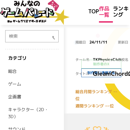
作品
ランキ
TOP
一覧
ング
検索
24/11/11
掲載日
更新日
カテゴリ
TKPhysicsClub
チーム名
学校名
制作者のX
総合
GleamChord
制作者に連絡する
タイトル
ゲーム
--
総合月間ランキング
企画書
位
--
週間ランキング
位
キャラクター（2D・
3D）
サウンド