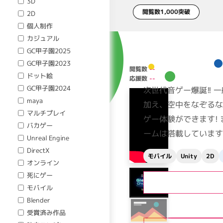
3D
閲覧数1,000突破
2D
個人制作
カジュアル
GC甲子園2025
GC甲子園2023
閲覧数
--
ドット絵
応援数
--
GC甲子園2024
次世代音ゲー爆誕!!
maya
加え、空中をなぞる
マルチプレイ
ゲー体験ができます!
バカゲー
ームは搭載しています
Unreal Engine
DirectX
モバイル
Unity
2D
オンライン
死にゲー
モバイル
Blender
受賞済み作品