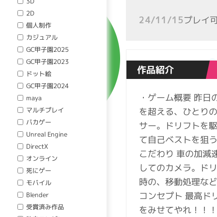
3D
2D
プレイ
24/11/15
個人制作
カジュアル
GC甲子園2025
GC甲子園2023
作品紹介
ドット絵
GC甲子園2024
・ゲーム概要 昨日
maya
を超える、ひとり
マルチプレイ
バカゲー
サー。ドリフトを
Unreal Engine
て自己ベストを狙う
DirectX
こだわり 車の加減
オンライン
してのカメラ。ド
死にゲー
時の、移動処理など
モバイル
コンセプト 最高ド
Blender
受賞済み作品
をみせてやれ！！