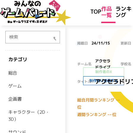
作品
ランキ
TOP
一覧
ング
検索
24/11/15
掲載日
更新日
カテゴリ
アクセラ
チーム名
学校名
ドライブ
制作者のX
総合
アクセラドリ
制作者に連絡する
タイトル
ゲーム
企画書
--
総合月間ランキング
位
キャラクター（2D・
--
週間ランキング
位
3D）
サウンド