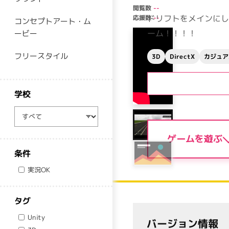
閲覧数
--
ドリフトをメインにし
応援数
--
コンセプトアート・ム
ーム！！！！
ービー
フリースタイル
カジュア
DirectX
3D
学校
学校
ゲームを遊ぶ
条件
実況OK
タグ
Unity
バージョン情報