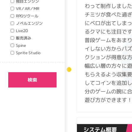
独自エンジン
わって制作しまし
VR／AR／MR
チミツが食べた過
RPGツクール
にベロが出てしま
ノベルエンジン
るクマにも注目で
Live2D
販売済み
普段ゲームをあま
Spine
イしない方からパ
Sprite Studio
クションが得意な
幅広い層の方々に
もらえるよう収集
検索
してコインを追加
分のゲームの腕に
遊び方ができます
システム概要