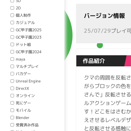
3D
2D
バージョン情報
個人制作
カジュアル
GC甲子園2025
プレイ
25/07/29
GC甲子園2023
ドット絵
GC甲子園2024
maya
作品紹介
マルチプレイ
バカゲー
クマの周囲を反転
Unreal Engine
がらブロックの色
DirectX
さんで」反転させ
オンライン
ルアクションゲー
死にゲー
モバイル
す！どこをはさむ
Blender
えさせるレベルデ
受賞済み作品
と反転させる感触