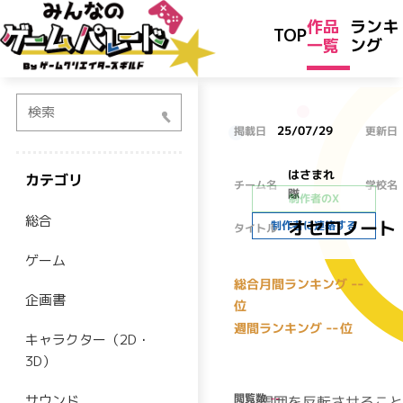
作品
ランキ
TOP
一覧
ング
検索
25/07/29
掲載日
更新日
はさまれ
カテゴリ
チーム名
学校名
隊
制作者のX
総合
オセロノート
制作者に連絡する
タイトル
ゲーム
--
総合月間ランキング
企画書
位
--
週間ランキング
位
キャラクター（2D・
3D）
閲覧数
--
サウンド
周囲を反転させるこ