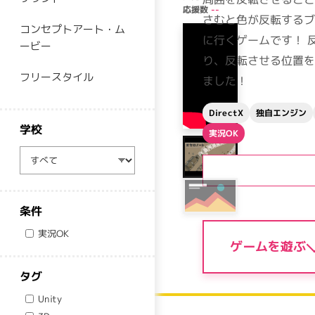
応援数
--
さむと色が反転する
コンセプトアート・ム
に行くゲームです！ 
ービー
り、反転させる位置を
フリースタイル
ました！
独自エンジン
DirectX
学校
実況OK
学校
条件
実況OK
ゲームを遊ぶ
タグ
Unity