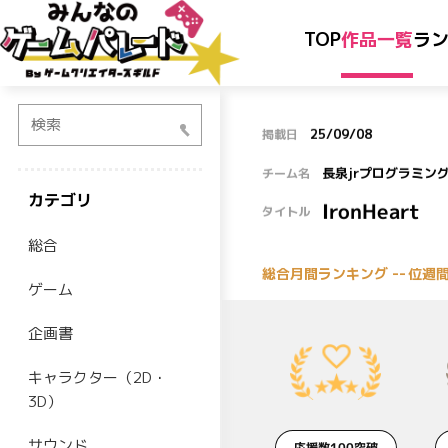
TOP
作品一覧
ラ
検索
25/09/08
掲載日
長泉jrプログラミング
チーム名
カテゴリ
IronHeart
タイトル
総合
--
総合月間ランキング
週
位
ゲーム
企画書
キャラクター（2D・
3D）
サウンド
応援数100突破