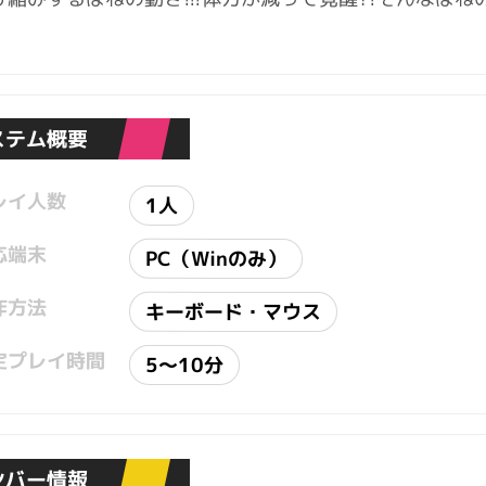
！
ステム概要
レイ人数
1人
応端末
PC（Winのみ）
作方法
キーボード・マウス
定プレイ時間
5～10分
ンバー情報