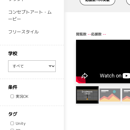
コンセプトアート・ム
ービー
フリースタイル
閲覧数
応援数
--
--
学校
学校
条件
実況OK
タグ
Unity