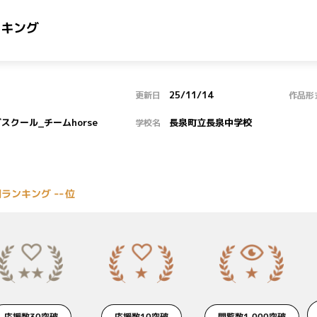
ンキング
25/11/14
更新日
作品形
スクール_チームhorse
長泉町立長泉中学校
学校名
--
間ランキング
位
閲覧数1,000突破
応援数30突破
応援数10突破