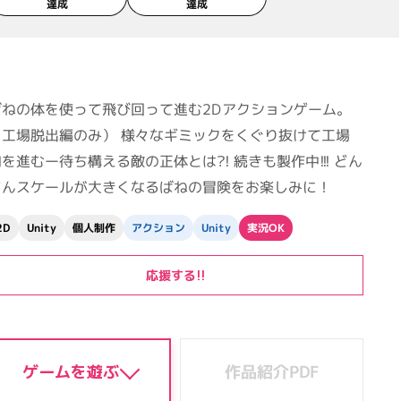
達成
達成
ばねの体を使って飛び回って進む2Dアクションゲーム。
（工場脱出編のみ） 様々なギミックをくぐり抜けて工場
を進むー待ち構える敵の正体とは?! 続きも製作中!!! どん
どんスケールが大きくなるばねの冒険をお楽しみに！
アクション
個人制作
実況OK
Unity
Unity
2D
応援する!!
作品紹介PDF
ゲームを遊ぶ