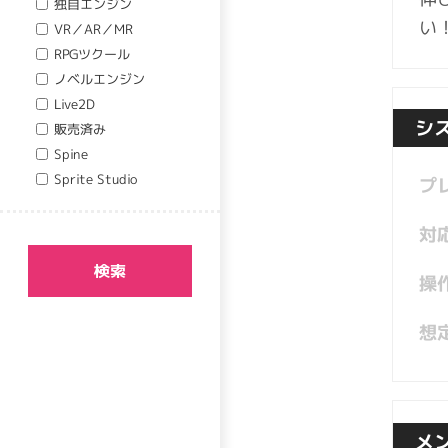
独自エンジン
い
VR／AR／MR
RPGツクール
ノベルエンジン
Live2D
シ
販売済み
Spine
Sprite Studio
プ
対
検索
操
想
メ