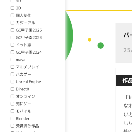
3D
2D
個人制作
カジュアル
GC甲子園2025
バ
GC甲子園2023
ドット絵
25
GC甲子園2024
maya
マルチプレイ
バカゲー
作
Unreal Engine
DirectX
「
オンライン
死にゲー
な
モバイル
い
Blender
し
受賞済み作品
伸