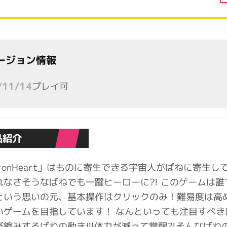
ージョン情報
プレイ可
/11/14
品紹介
IronHeart」はものに寄生できる宇宙人がばねに寄生
れなさそうなばねでも一躍ヒーローに?! このゲームは
という思いの元、基本操作はクリックのみ！難易度は高
いゲームを目指しています！ なんといっても注目すべきは
び縮みするばねの動き!!!体力が減って覚醒?!そんなば