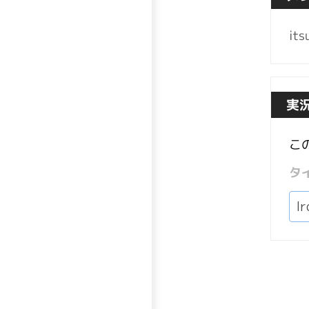
it
実
こ
タ