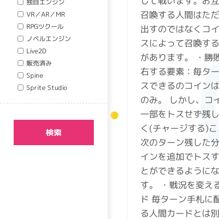
して戦います。お
独自エンジン
召喚する人間はた
VR／AR／MR
RPGツクール
出すのではなくコ
ノベルエンジン
スによって召喚す
Live2D
があります。 ・勝
販売済み
右する要素：毎タ
Spine
スできるのコイン
Sprite Studio
のみ。 しかし、コ
一部をトスせず残
く(チャージする)
検索
次のターン残した
インを追加でトス
とができるように
す。 ・戦況を変え
ド 毎ターン手札に
る人間カードとは