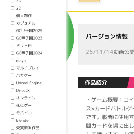
3D
2D
個人制作
カジュアル
GC甲子園2025
バージョン情報
GC甲子園2023
ドット絵
動画公
25/11/14
GC甲子園2024
maya
マルチプレイ
バカゲー
作品紹介
Unreal Engine
DirectX
オンライン
・ゲーム概要：コ
死にゲー
ス×カードバトルゲ
モバイル
です。戦闘に使用
Blender
間カードを場に出
受賞済み作品