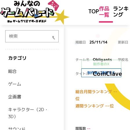
作品
ランキ
TOP
一覧
ング
検索
25/11/14
掲載日
更新日
カテゴリ
Obligants
チーム名
学校名
制作者のX
総合
CoinClave
制作者に連絡する
タイトル
ゲーム
--
総合月間ランキング
企画書
位
--
週間ランキング
位
キャラクター（2D・
3D）
閲覧数
--
サウンド